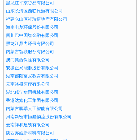
黑龙江平京贸易有限公司
山东长清区西联旅游有限公司
福建仓山区祥瑞房地产有限公司
海南电梦环保股份有限公司
四川巴中国智金融有限公司
黑龙江鼎力环保有限公司
内蒙古智联服务有限公司
澳门佩西保险有限公司
安徽正兴能源股份有限公司
湖南邵阳富尼教育有限公司
云南裕盛医疗有限公司
湖北咸宁华雨机械有限公司
香港达鑫化工集团有限公司
内蒙古鹏瑞人工智能有限公司
河南新密市恒鑫物流股份有限公司
云南祥和建筑有限公司
陕西亦皓新材料有限公司